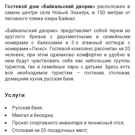
Расписание экскурсий
Гостевой дом «Байкальский дворик»
расположен в
самом центре села Новый Энхалук, в 150 метрах от
песчаного пляжа озера Байкал.
Туры Зима-Весна
«Байкальский дворик» представляет собой терем из
круглого бревна с двухместными и семейными
Туры Лето-Осень
номерами с балконами и 2-х этажный коттедж с
номерами «Люкс». Гостевой комплекс рассчитан на 20
Тур в Монголию
человек, при этом одинаково комфортно и удобно в
нем будут чувствовать себя как небольшие группы
Деловой туризм
туристов, так и семейные пары с детьми. Здесь есть
всё необходимое туристам – гостиная, столовая,
домашняя кухня, русская баня.
Карта Байкала
Услуги
Достопримечательности
Русская баня;
Полезная информация
Мангал и беседка;
Прокат спортивного инвентаря и теннисный стол;
Столовая на 20 посадочных мест;