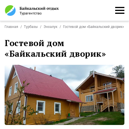
Главная
Турбазы
Энхалук
Гостевой дом «Байкальский дворик»
Отели и базы отдыха
Гостевой дом
«Байкальский дворик»
Гостиницы в Улан-Удэ
Теплоходы и катера
Транспортные услуги
Новый Год на Байкале
Индивидуальные
Групповые