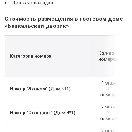
Контакты
Детская площадка.
Агентствам
Стоимость размещения в гостевом доме
«Байкальский дворик»
С
с
Кол-во
Категория номера
номеров
в
1 этаж
Номер "Эконом"
(Дом №1)
2
номера
2 этаж
Номер "Стандарт"
(Дом №1)
2
номера
2 этаж