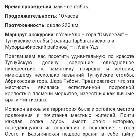
Расписание экскурсий
Время проведения:
май - сентябрь.
Продолжительность:
10 часов.
Протяженность:
около 220 км.
Туры Зима-Весна
Маршрут экскурсии:
г.Улан-Удэ – гора "Омулевая" –
Туры Лето-Осень
Тугнуйские столбы (граница Тарбагатайского и
Мухоршибирский районов) – г.Улан-Удэ
Тур в Монголию
Преглашаем вас посетить удивительную по красоте
Тугнуйскую долину, совершив однодневное
Деловой туризм
путешествие к памятнику природы и истории,
имеющему несколько названий: Тугнуйские столбы,
Абрикосовая гора, Шара-Тэбсэг. Предполагают, что эта
местность являлась естественной природной
Карта Байкала
крепостью племени меркитов, известных как личные
враги Чингисхана.
Достопримечательности
Испокон веков эта территория была и остаётся местом
Полезная информация
поклонения и почитания местных жителей. Почти
каждая сопка здесь имеет свою историю,
передающуюся из поколения в поколение: - гора
Осото и Барыкинская пещера хранят в себе тайну