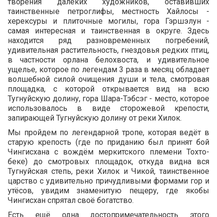
творения далеких художников, оставивших
Контакты
таинственные петроглифы, местность Хайлосы -
Агентствам
херексуры и плиточные могилы, гора Гэршэлун -
самая интересная и таинственная в округе. Здесь
находится ряд разновременных погребений,
удивительная растительность, гнездовья редких птиц,
в частности орлана белохвоста, и удивительное
ущелье, которое по легендам 3 раза в месяц обладает
волшебной силой очищения души и тела, смотровая
площадка, с которой открывается вид на всю
Тугнуйскую долину, гора Шара-Тэбсэг - место, которое
использовалось в виде сторожевой крепости,
запирающей Тугнуйскую долину от реки Хилок.
Мы пройдем по легендарной тропе, которая ведёт в
старую крепость (где по приданию был принят бой
Чингисхана с вождём меркитского племени Тохто-
беке) до смотровых площадок, откуда видна вся
Тугнуйская степь, реки Хилок и Чикой, таинственное
царство с удивительно причудливыми формами гор и
утёсов, увидим знаменитую пещеру, где якобы
Чингисхан спрятал своё богатство.
Есть ещё одна достопримечательность этого