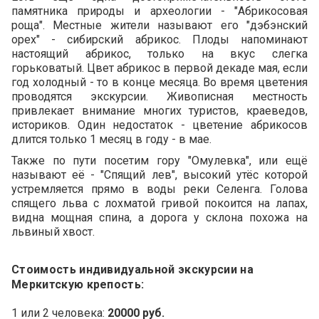
памятника природы и археологии - "Абрикосовая
роща". Местные жители называют его "дэбэнский
орех" - сибирский абрикос. Плоды напоминают
настоящий абрикос, только на вкус cлегка
горьковатый. Цвет абрикос в первой декаде мая, если
год холодный - то в конце месяца. Во время цветения
проводятся экскурсии. Живописная местность
привлекает внимание многих туристов, краеведов,
историков. Один недостаток - цветение абрикосов
длится только 1 месяц в году - в мае.
Также по пути посетим гору "Омулевка", или ещё
называют её - "Спящий лев", высокий утёс которой
устремляется прямо в воды реки Селенга. Голова
спящего льва с лохматой гривой покоится на лапах,
видна мощная спина, а дорога у склона похожа на
львиный хвост.
Стоимость индивидуальной экскурсии на
Меркитскую крепость:
1 или 2 человека:
20000 руб.